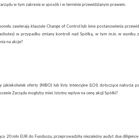
zarządu w tym zakresie w sposób i w terminie przewidzianym prawem.
onelu zawierają klauzule Change of Control lub inne postanowienia przewid
achutes) w przypadku zmiany kontroli nad Spółką, w tym m.in. w wyniku z
nia na akcje?
jakiekolwiek oferty (NIBO) lub listy intencyjne (LOI) dotyczące nabycia p
ocenie Zarządu mogłyby mieć istotny wpływ na cenę akcji Spółki?
ący 20 mln EUR do Funduszu, przeprowadziła niezależny audyt due diligence