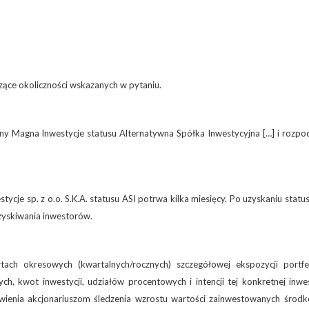
zące okoliczności wskazanych w pytaniu.
żny Magna Inwestycje statusu Alternatywna Spółka Inwestycyjna […] i rozpo
ycje sp. z o.o. S.K.A. statusu ASI potrwa kilka miesięcy. Po uzyskaniu statu
zyskiwania inwestorów.
ach okresowych (kwartalnych/rocznych) szczegółowej ekspozycji portfe
, kwot inwestycji, udziałów procentowych i intencji tej konkretnej inwest
iwienia akcjonariuszom śledzenia wzrostu wartości zainwestowanych środ