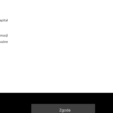
apital
macji
ważne
Skontaktuj się z nami
Zgoda