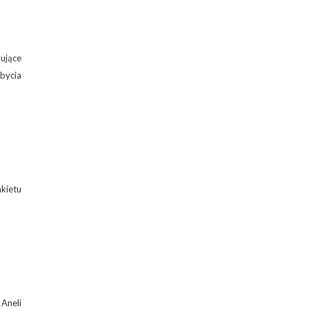
ujące
bycia
akietu
 Aneli