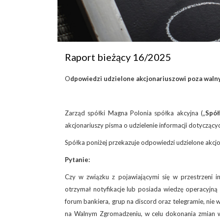
Raport bieżący 16/2025
O
dpowiedzi udzielone akcjonariuszowi poza wa
Zarząd spółki Magna Polonia spółka akcyjna („
Spół
akcjonariuszy pisma o udzielenie informacji dotycząc
Spółka poniżej przekazuje odpowiedzi udzielone akcjo
Pytanie:
Czy w związku z pojawiającymi się w przestrzeni in
otrzymał notyfikacje lub posiada wiedzę operacyjną 
forum bankiera, grup na discord oraz telegramie, nie
na Walnym Zgromadzeniu, w celu dokonania zmian w