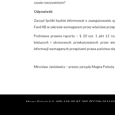
czasie rzeczywistym?
Odpowiedź:
Zarząd Spółki będzie informował o zaangażowaniu spół
Fund KB w zakresie wymaganym przez właściwe przep
Podstawa prawna raportu – § 20 ust. 1 pkt 12 roz
bieżących i okresowych przekazywanych przez e
informacji wymaganych przepisami prawa państwa n
Mirosław Janisiewicz – prezes zarządu Magna Polonia 
Magna Polonia S.A., NIP: 118-00-87-290, REGON: 0111400
Warszawy, Sąd Gospodarczy, XII Wydział Krajowego Reje
Kapitał zakładowy: 13.921.975 zł, w pełni wpłacony, Zarzą