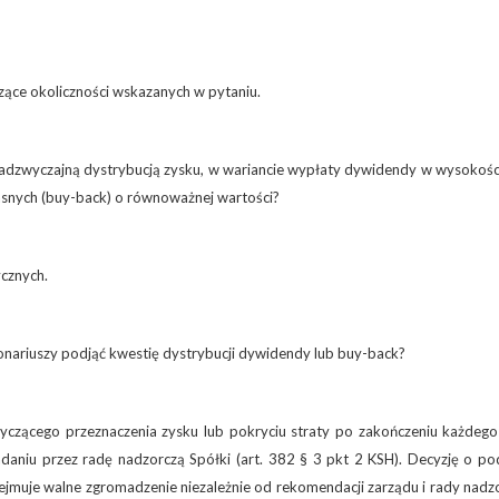
zące okoliczności wskazanych w pytaniu.
nadzwyczajną dystrybucją zysku, w wariancie wypłaty dywidendy w wysokości
asnych (buy-back) o równoważnej wartości?
ycznych.
nariuszy podjąć kwestię dystrybucji dywidendy lub buy-back?
yczącego przeznaczenia zysku lub pokryciu straty po zakończeniu każdego
aniu przez radę nadzorczą Spółki (art. 382 § 3 pkt 2 KSH). Decyzję o pod
jmuje walne zgromadzenie niezależnie od rekomendacji zarządu i rady nadzo