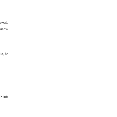
rować,
pisów
ia, że
io lub