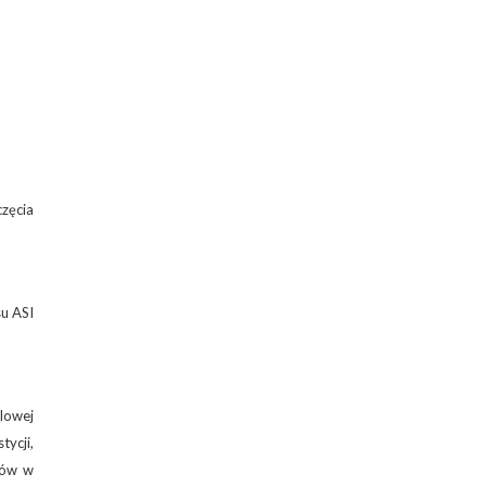
częcia
su ASI
lowej
ycji,
ków w