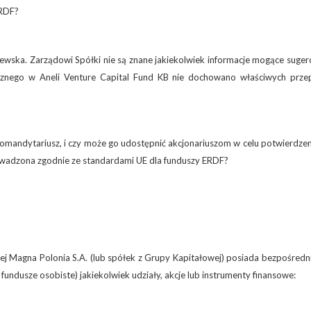
ERDF?
ewska. Zarządowi Spółki nie są znane jakiekolwiek informacje mogące suge
icznego w Aneli Venture Capital Fund KB nie dochowano właściwych prze
mandytariusz, i czy może go udostępnić akcjonariuszom w celu potwierdzen
prowadzona zgodnie ze standardami UE dla funduszy ERDF?
j Magna Polonia S.A. (lub spółek z Grupy Kapitałowej) posiada bezpośredn
fundusze osobiste) jakiekolwiek udziały, akcje lub instrumenty finansowe: