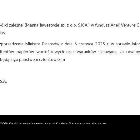
ki zależnej (Magna Inwestycje sp. z o.o. S.K.A.) w fundusz Aneli Venture C
isy.
porządzenia Ministra Finansów z dnia 6 czerwca 2025 r. w sprawie infor
mitentów papierów wartościowych oraz warunków uznawania za równo
iebędącego państwem członkowskim
S.A.
08; Spółka zarejestrowana w Sądzie Rejonowym dla m.st.
stru Sądowego, KRS 0000019740;
d: Mirosław Janisiewicz – Prezes Zarządu