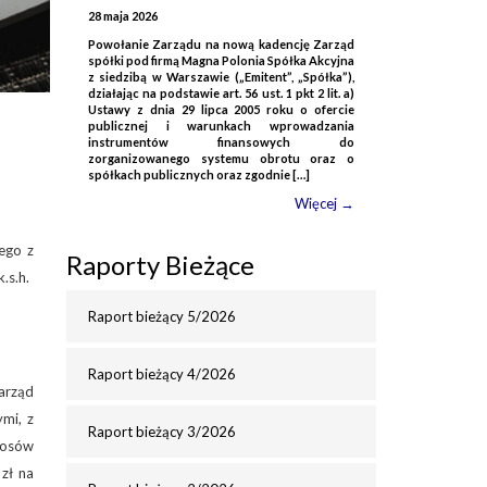
28 maja 2026
Powołanie Zarządu na nową kadencję Zarząd
spółki pod firmą Magna Polonia Spółka Akcyjna
z siedzibą w Warszawie („Emitent”, „Spółka”),
działając na podstawie art. 56 ust. 1 pkt 2 lit. a)
Ustawy z dnia 29 lipca 2005 roku o ofercie
publicznej i warunkach wprowadzania
instrumentów finansowych do
zorganizowanego systemu obrotu oraz o
spółkach publicznych oraz zgodnie […]
Więcej →
ego z
Raporty Bieżące
.s.h.
Raport bieżący 5/2026
Raport bieżący 4/2026
arząd
ymi, z
Raport bieżący 3/2026
głosów
zł na