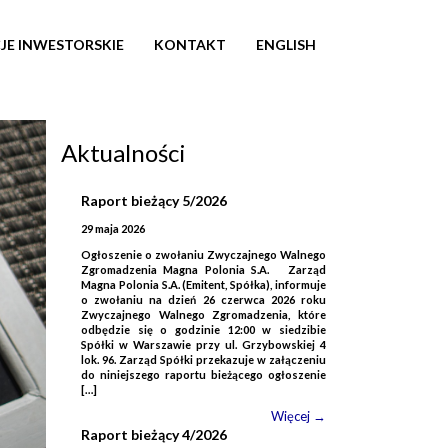
JE INWESTORSKIE
KONTAKT
ENGLISH
Aktualności
Raport bieżący 5/2026
29 maja 2026
Ogłoszenie o zwołaniu Zwyczajnego Walnego
Zgromadzenia Magna Polonia S.A. Zarząd
Magna Polonia S.A. (Emitent, Spółka), informuje
o zwołaniu na dzień 26 czerwca 2026 roku
Zwyczajnego Walnego Zgromadzenia, które
odbędzie się o godzinie 12:00 w siedzibie
Spółki w Warszawie przy ul. Grzybowskiej 4
lok. 96. Zarząd Spółki przekazuje w załączeniu
do niniejszego raportu bieżącego ogłoszenie
[…]
Więcej →
Raport bieżący 4/2026