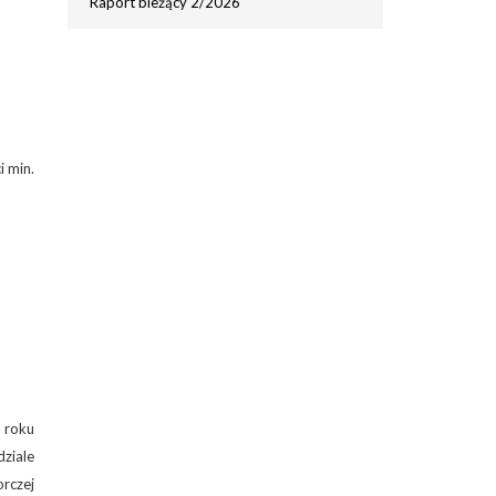
Raport bieżący 2/2026
 min.
 roku
ziale
rczej