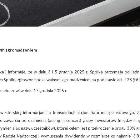
lnym zgromadzeniem
ka
”) informuje, że w dniu 3 i 5 grudnia 2025 r. Spółka otrzymała od jedn
ych Spółki, zgłoszone poza walnym zgromadzeniem na podstawie art. 428 § 6 k
nariuszowi w dniu 17 grudnia 2025 r.
westorskiej informacjami o konsolidacji akcjonariatu mniejszościowego, Z
o zawarciu porozumienia (acting in concert) grupy inwestorów (między inn
 wymieniając nazw uczestników), której celem jest przekroczenie progu 33% 
 Radzie Nadzorczej i wymuszenia dywidendy w rozmiarze co najmniej 3,8 