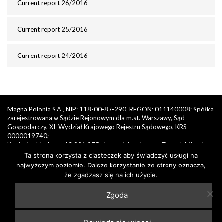
Current report 26/2016
Current report 25/2016
Current report 24/2016
Magna Polonia S.A., NIP: 118-00-87-290, REGON: 011140008; Spółka
zarejestrowana w Sądzie Rejonowym dla m.st. Warszawy, Sąd
Gospodarczy, XII Wydział Krajowego Rejestru Sądowego, KRS
0000019740;
Kapitał zakładowy: 13.921.975 zł, w pełni wpłacony, Zarząd: Mirosław
Janisiewicz – Prezes Zarządu
Ta strona korzysta z ciasteczek aby świadczyć usługi na
najwyższym poziomie. Dalsze korzystanie ze strony oznacza,
© 2026 MagnaPolonia. Wszelkie prawa zastrzeżone.
że zgadzasz się na ich użycie.
Skontaktuj się z nami
Zgoda
+48 22 630 77 00